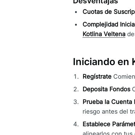
Desventajas
Cuotas de Suscrip
Complejidad Inicia
Kotlina Veltena
des
Iniciando en 
Regístrate
Comienz
Deposita Fondos
C
Prueba la Cuenta
riesgo antes del tr
Establece Parámet
alinearlos con tus 