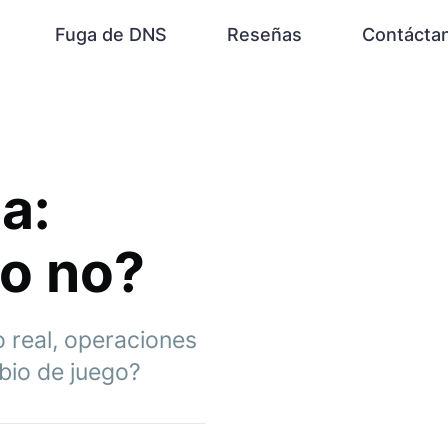
Fuga de DNS
Reseñas
Contácta
a:
 o no?
o real, operaciones
bio de juego?