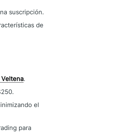
na suscripción.
acterísticas de
a Veltena
.
$250.
minimizando el
rading para