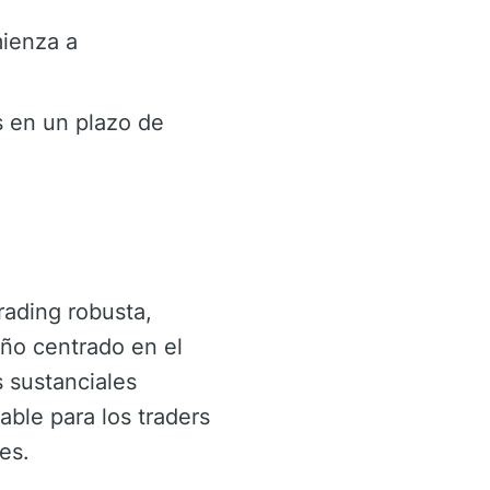
mienza a
s en un plazo de
ading robusta,
eño centrado en el
s sustanciales
ble para los traders
es.