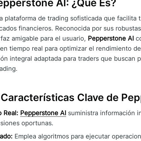
epperstone AI: ¿Qué Es?
 plataforma de trading sofisticada que facilita 
cados financieros. Reconocida por sus robusta
rfaz amigable para el usuario,
Pepperstone AI
co
n tiempo real para optimizar el rendimiento de
ión integral adaptada para traders que buscan p
ading.
 Características Clave de Pe
 Real:
Pepperstone AI
suministra información i
siones oportunas.
ado:
Emplea algoritmos para ejecutar operacion