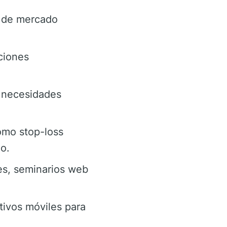
 de mercado
ciones
r necesidades
omo stop-loss
o.
es, seminarios web
itivos móviles para