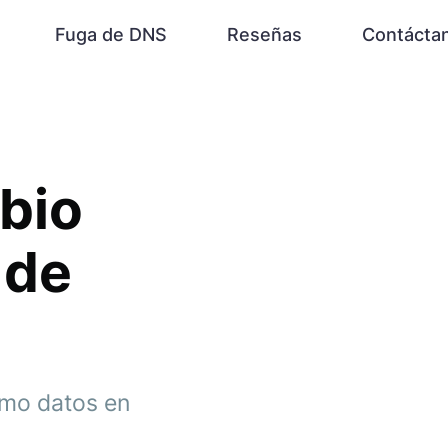
Fuga de DNS
Reseñas
Contácta
bio
 de
omo datos en