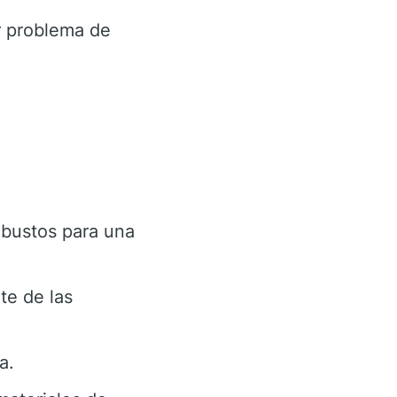
r problema de
obustos para una
te de las
a.