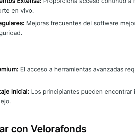
entos Extensa:
Proporciona acceso continuo a 
rte en vivo.
egulares:
Mejoras frecuentes del software mejor
eguridad.
remium:
El acceso a herramientas avanzadas requ
je Inicial:
Los principiantes pueden encontrar 
ejo.
r con Velorafonds