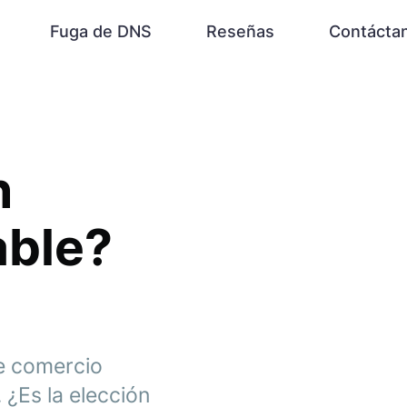
Fuga de DNS
Reseñas
Contácta
n
able?
e comercio
 ¿Es la elección