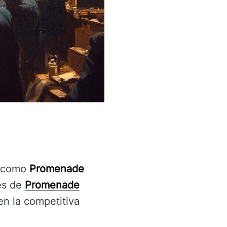
o como
Promenade
les de
Promenade
en la competitiva