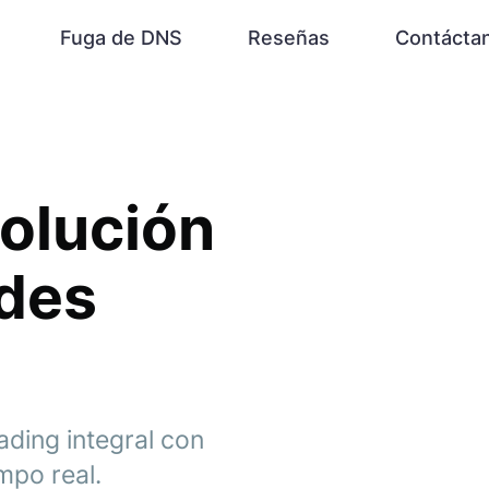
Fuga de DNS
Reseñas
Contácta
olución
edes
ading integral con
mpo real.