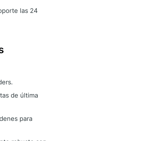
oporte las 24
s
ders.
tas de última
rdenes para