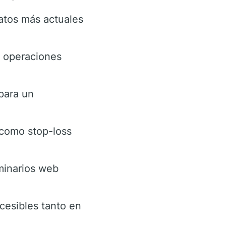
atos más actuales
ar operaciones
 para un
 como stop-loss
minarios web
cesibles tanto en