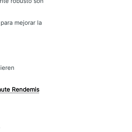
ente robusto son
para mejorar la
ieren
ute Rendemis
s