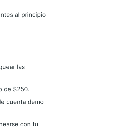
antes al principio
quear las
mo de $250.
n de cuenta demo
nearse con tu