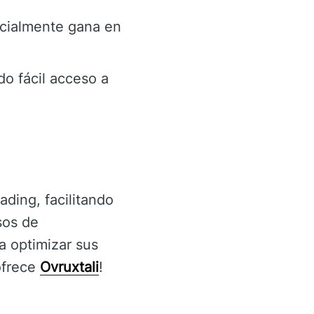
ncialmente gana en
o fácil acceso a
ding, facilitando
sos de
a optimizar sus
ofrece
Ovruxtali
!