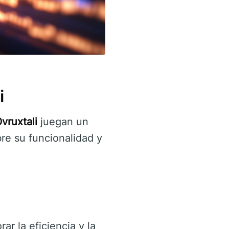
i
vruxtali
juegan un
re su funcionalidad y
ar la eficiencia y la