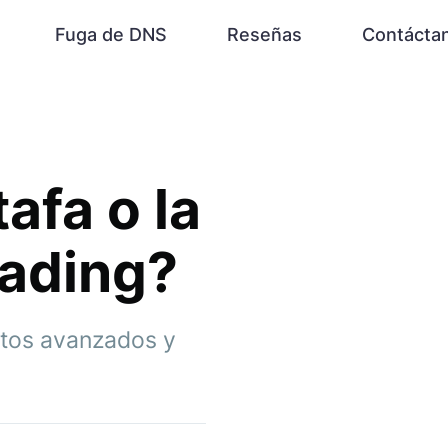
Fuga de DNS
Reseñas
Contácta
afa o la
rading?
datos avanzados y