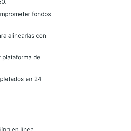
50.
 comprometer fondos
ra alinearlas con
r plataforma de
mpletados en 24
ing en línea,