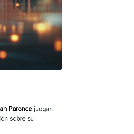
an Paronce
juegan
ión sobre su