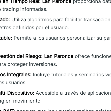
o en Tiempo Real:
Lan Paronce
proporciona dat
 trading informadas.
ado:
Utiliza algoritmos para facilitar transacci
ros definidos por el usuario.
zable:
Permite a los usuarios personalizar su pa
estión del Riesgo:
Lan Paronce
ofrece funcion
ara proteger inversiones.
os Integrales:
Incluye tutoriales y seminarios w
os usuarios.
ti-Dispositivo:
Accesible a través de aplicacion
ing en movimiento.