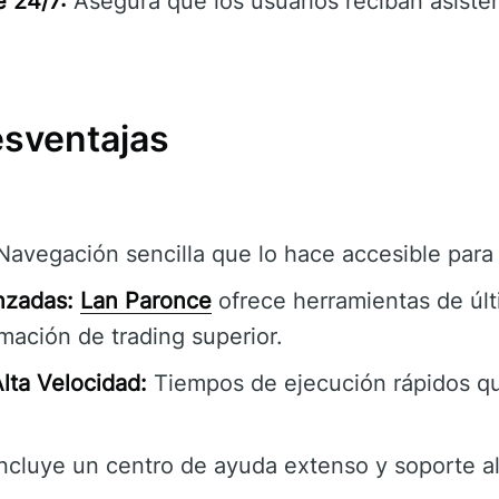
e 24/7:
Asegura que los usuarios reciban asisten
esventajas
avegación sencilla que lo hace accesible para 
nzadas:
Lan Paronce
ofrece herramientas de úl
mación de trading superior.
lta Velocidad:
Tiempos de ejecución rápidos q
ncluye un centro de ayuda extenso y soporte al 