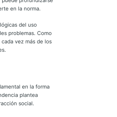
ia puede profundizarse
rte en la norma.
lógicas del uso
ibles problemas. Como
 cada vez más de los
es.
ndamental en la forma
endencia plantea
racción social.