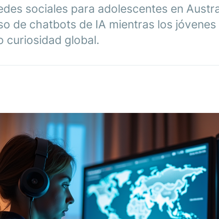
edes sociales para adolescentes en Austra
so de chatbots de IA mientras los jóvene
o curiosidad global.