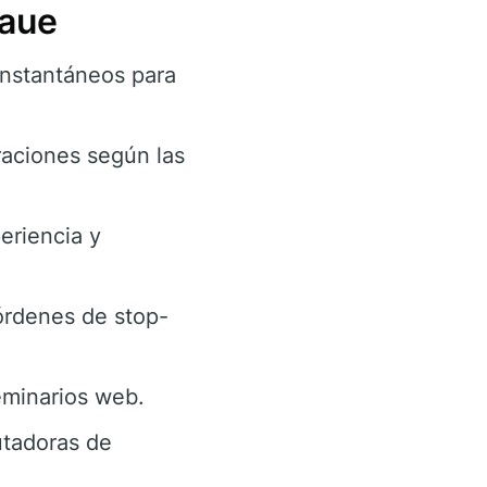
taue
instantáneos para
raciones según las
eriencia y
rdenes de stop-
seminarios web.
tadoras de