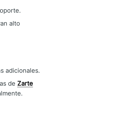
oporte.
an alto
s adicionales.
das de
Zarte
almente.