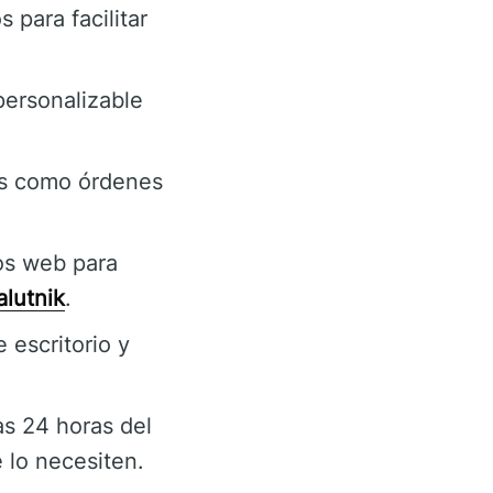
 para facilitar
personalizable
es como órdenes
os web para
lutnik
.
 escritorio y
as 24 horas del
e lo necesiten.