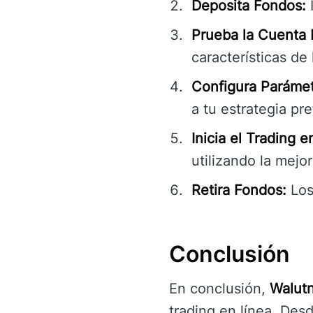
Deposita Fondos:
I
Prueba la Cuenta
características de 
Configura Parámet
a tu estrategia pre
Inicia el Trading e
utilizando la mejo
Retira Fondos:
Los
Conclusión
En conclusión,
Walutn
trading en línea. Des