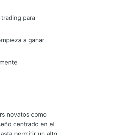
 trading para
empieza a ganar
camente
ers novatos como
seño centrado en el
asta permitir un alto