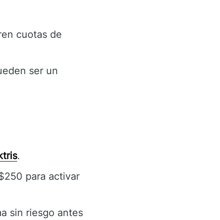
ren cuotas de
ueden ser un
tris
.
250 para activar
ma sin riesgo antes