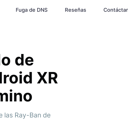
Fuga de DNS
Reseñas
Contácta
do de
droid XR
amino
e las Ray-Ban de