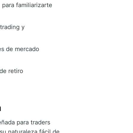
 para familiarizarte
trading y
les de mercado
de retiro
a
eñada para traders
su naturaleza fácil de