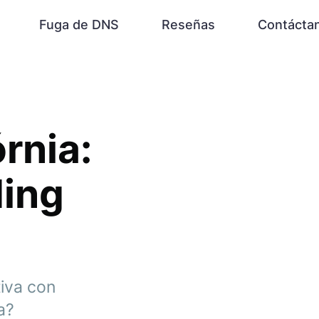
Fuga de DNS
Reseñas
Contácta
rnia:
ding
tiva con
a?