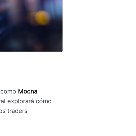
a como
Mocna
ral explorará cómo
os traders