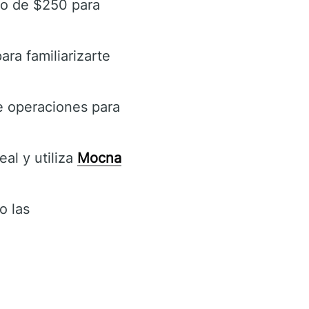
mo de $250 para
ra familiarizarte
e operaciones para
al y utiliza
Mocna
o las