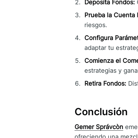
Deposita Fondos:
Prueba la Cuenta
riesgos.
Configura Paráme
adaptar tu estrate
Comienza el Come
estrategias y gana
Retira Fondos:
Dis
Conclusión
Gemer Správcòn
emer
ofreciendo una mezcla