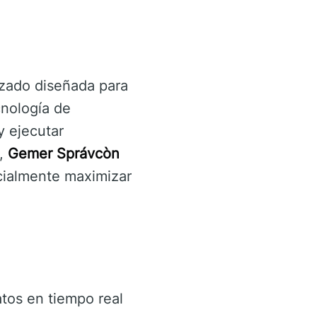
izado diseñada para
cnología de
y ejecutar
s,
Gemer Správcòn
ncialmente maximizar
tos en tiempo real