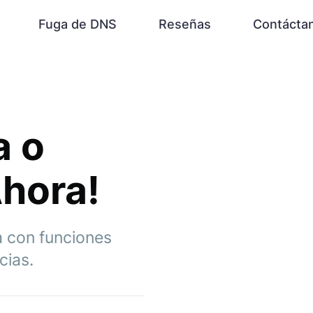
Fuga de DNS
Reseñas
Contácta
a o
Ahora!
a con funciones
cias.