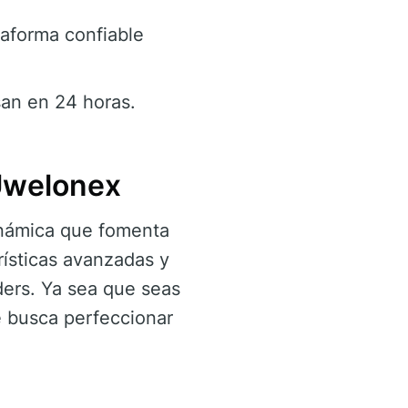
taforma confiable
san en 24 horas.
Uwelonex
námica que fomenta
rísticas avanzadas y
ders. Ya sea que seas
ue busca perfeccionar