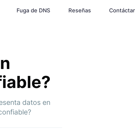
Fuga de DNS
Reseñas
Contácta
un
iable?
esenta datos en
confiable?