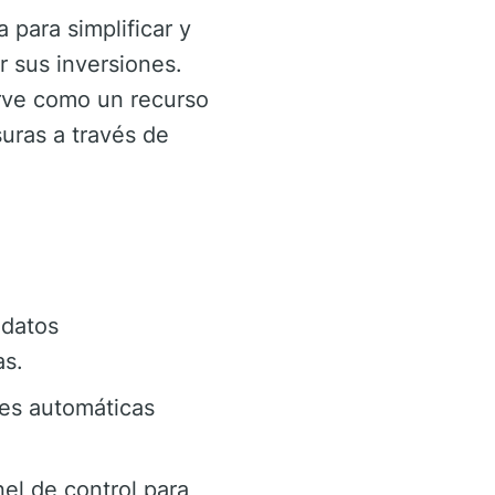
para simplificar y
r sus inversiones.
irve como un recurso
suras a través de
 datos
as.
ones automáticas
el de control para