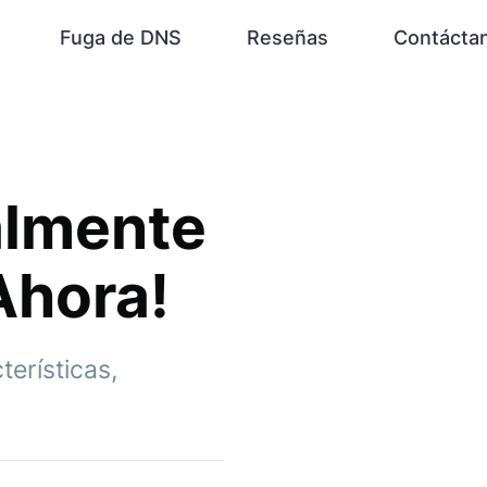
Fuga de DNS
Reseñas
Contácta
almente
Ahora!
erísticas,