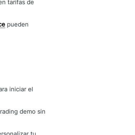
n tarifas de
ce
pueden
a iniciar el
trading demo sin
rsonalizar tu