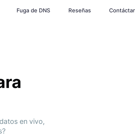
Fuga de DNS
Reseñas
Contácta
ara
datos en vivo,
s?