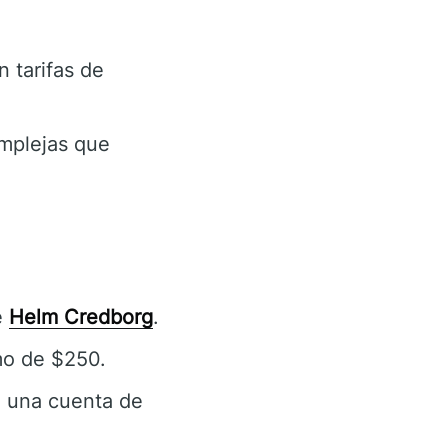
 tarifas de
omplejas que
e
Helm Credborg
.
mo de $250.
on una cuenta de