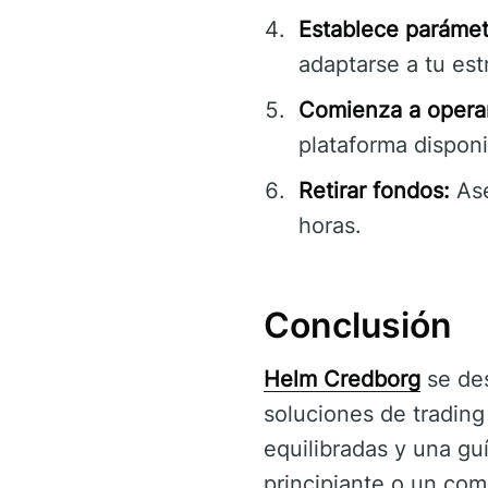
Establece parámet
adaptarse a tu est
Comienza a operar
plataforma disponi
Retirar fondos:
Ase
horas.
Conclusión
Helm Credborg
se des
soluciones de trading 
equilibradas y una guí
principiante o un co