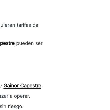
ieren tarifas de
pestre
pueden ser
de
Gaînor Capestre
.
zar a operar.
sin riesgo.