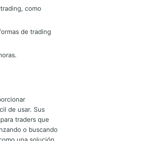
 trading, como
formas de trading
horas.
orcionar
il de usar. Sus
 para traders que
menzando o buscando
como una solución