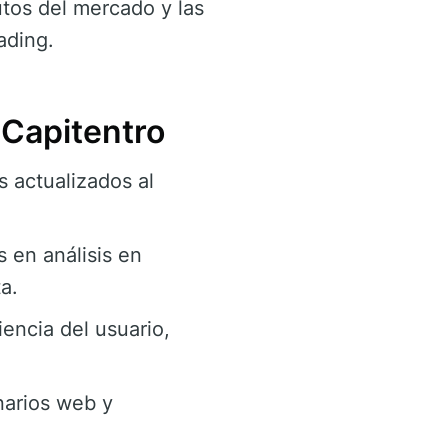
utos del mercado y las
ading.
 Capitentro
 actualizados al
 en análisis en
a.
iencia del usuario,
narios web y