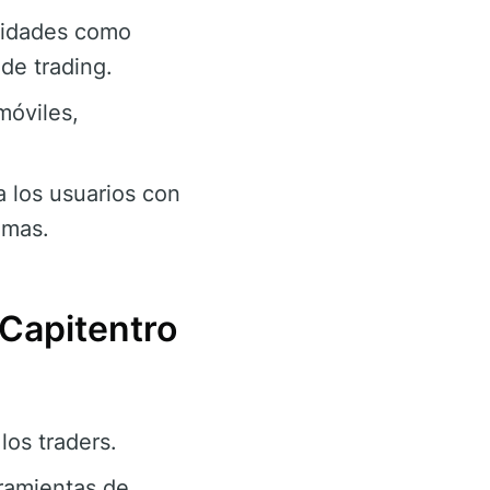
lidades como
de trading.
móviles,
a los usuarios con
emas.
 Capitentro
los traders.
ramientas de