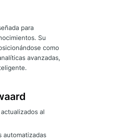
iseñada para
onocimientos. Su
 posicionándose como
analíticas avanzadas,
teligente.
waard
actualizados al
es automatizadas