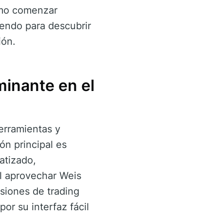
cómo comenzar
yendo para descubrir
ión.
inante en el
erramientas y
ón principal es
matizado,
Al aprovechar Weis
siones de trading
or su interfaz fácil