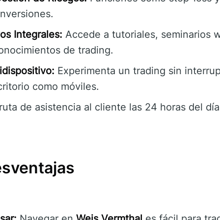
inversiones.
os Integrales:
Accede a tutoriales, seminarios w
onocimientos de trading.
idispositivo:
Experimenta un trading sin interru
ritorio como móviles.
ruta de asistencia al cliente las 24 horas del dí
esventajas
sar:
Navegar en
Weis Vermthal
es fácil para tra