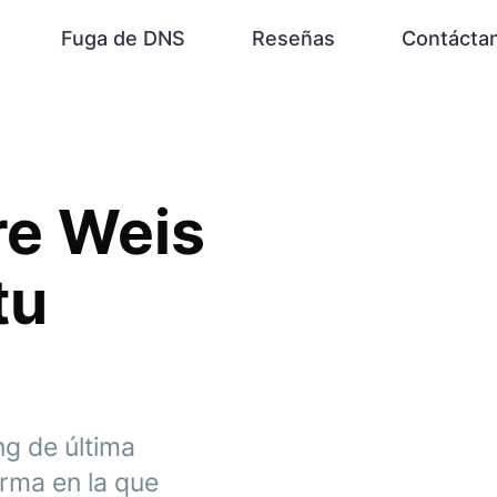
Fuga de DNS
Reseñas
Contácta
re Weis
tu
ng de última
orma en la que