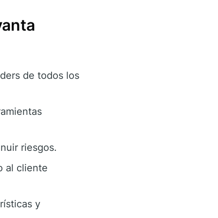
vanta
aders de todos los
ramientas
uir riesgos.
 al cliente
ísticas y